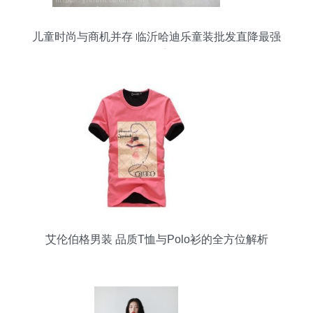
儿童时尚与商机并存 临沂哈迪乐童装批发直降最强
抓手
艾伦伯格男装 品质T恤与Polo衫的全方位解析