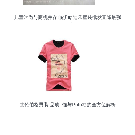
儿童时尚与商机并存 临沂哈迪乐童装批发直降最强
抓手
艾伦伯格男装 品质T恤与Polo衫的全方位解析