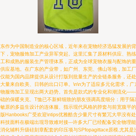
广东作为中国制造业的核心区域，近年来在宠物经济迅猛发展的
景下，宠物服饰加工产业异军突起。这里汇集了原材料供应、熟
技工和成熟的服装生产管理体系，正成为全球宠物衣服与配饰的
要供应基地。在广东的产业带，如广州、东莞、佛山等地，加工
不仅能为国内品牌提供从设计打版到批量生产的全链条服务，还
大量来自欧美、日韩的出口订单。\n\n为了适应多元化需求，广
宠物服饰加工呈现出两大趋势。首先是款式的专业化和潮流化—
基础的保暖夹克、T恤已不新鲜细致的朋友强调高度细分：用于隔
过敏原的多益生设计的连体服、指示现代风格的脖套与前宽腹平
版Hanbooks广受欢迎\ntips优雅酷含少量尺寸有繁冗大早没有处
科技面料在极端出现导致难对接---许多大厂已经配备安全物理能
消化辅料升级硅刻章配套的印压项与SPfopagittace原模.尤其是